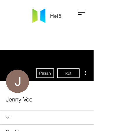
Tindakan Lainnya
Pesan
Ikuti
Jenny Vee