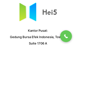
Kantor Pusat:
Gedung Bursa Efek Indonesia, Tower I
Suite 1706 A
Jl. Jend. Sudirman Kav 52-53
Jakarta 12190
Telp 62-21 515 5456 (Berburu) Faks.
62-21 515 5466
Follow &
Subsribe
Us
PT Panca Global Sekuritas terdaftar dan diawasi
oleh Otoritas Jasa Keuangan (OJK)