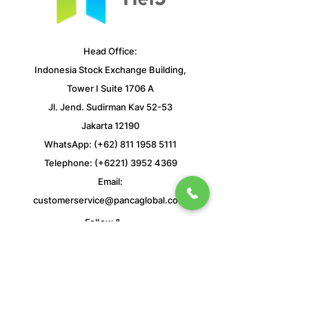
Head Office:
Indonesia Stock Exchange Building,
Tower I Suite 1706 A
Jl. Jend. Sudirman Kav 52-53
Jakarta 12190
WhatsApp: (+62)
811 1958 5111
Telephone: (+6221)
3952 4369
Email:
customerservice@pancaglobal.co.id
Follow &
Subsribe
Us
PT Panca Global Sekuritas terdaftar dan diawasi
oleh Otoritas Jasa Keuangan (OJK)