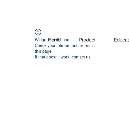
Widget Didn’t Load
Home
Product
Educat
Check your internet and refresh
this page.
If that doesn’t work, contact us.